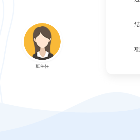
结
项
班主任